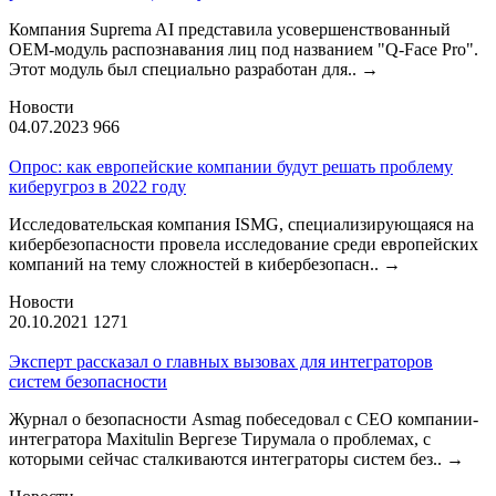
Компания Suprema AI представила усовершенствованный
OEM-модуль распознавания лиц под названием "Q-Face Pro".
Этот модуль был специально разработан для..
→
Новости
04.07.2023
966
Опрос: как европейские компании будут решать проблему
киберугроз в 2022 году
Исследовательская компания ISMG, специализирующаяся на
кибербезопасности провела исследование среди европейских
компаний на тему сложностей в кибербезопасн..
→
Новости
20.10.2021
1271
Эксперт рассказал о главных вызовах для интеграторов
систем безопасности
Журнал о безопасности Asmag побеседовал с CEO компании-
интегратора Maxitulin Вергезе Тирумала о проблемах, с
которыми сейчас сталкиваются интеграторы систем без..
→