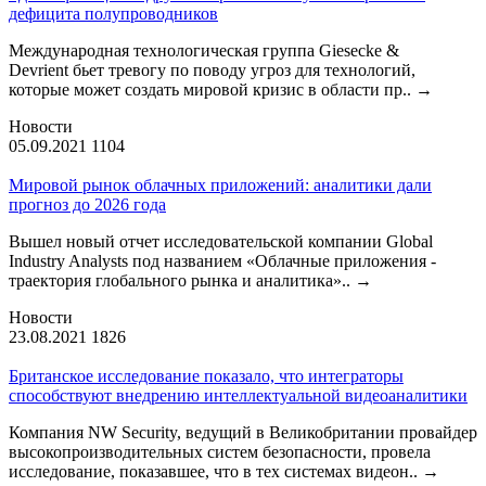
дефицита полупроводников
Международная технологическая группа Giesecke &
Devrient бьет тревогу по поводу угроз для технологий,
которые может создать мировой кризис в области пр..
→
Новости
05.09.2021
1104
Мировой рынок облачных приложений: аналитики дали
прогноз до 2026 года
Вышел новый отчет исследовательской компании Global
Industry Analysts под названием «Облачные приложения -
траектория глобального рынка и аналитика»..
→
Новости
23.08.2021
1826
Британское исследование показало, что интеграторы
способствуют внедрению интеллектуальной видеоаналитики
Компания NW Security, ведущий в Великобритании провайдер
высокопроизводительных систем безопасности, провела
исследование, показавшее, что в тех системах видеон..
→