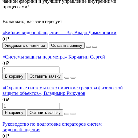
чайной фабрики и улучшит управление внутренними
процессами!
Возможно, вас заинтересует
«Библия видеонаблюдения — 3», Владо Дамьяновски
0 ₽
Уведомить о наличии
Оставить заявку
«Системы защиты периметра» Корчагин Сергей
0 ₽
В корзину
Оставить заявку
«Охранные системы и технические средства физической
защиты объектов», Владимир Рыкунов
0 ₽
В корзину
Оставить заявку
Руководство по подготовке операторов систем
видеонаблюдения
0 ₽