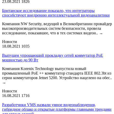
23.08.2021
1826
Британское исследование показало, что интеграторы
способствуют внедрению интеллектуальной видеоаналитики
Компания NW Security, ведущий в Великобритании провайдер
высокопроизводительных систем безопасности, провела
исследование, показавшее, что в тех системах видеон..
→
Новости
18.08.2021
1035
Выпущен упрощающий прокладку сетей коммутатор PoE
мощностью до 90 Вт
Компания Korenix Technology выпустила новый
промышленный PoE ++ коммутатор стандарта IEEE 802.3bt из
серии коммутаторов Jetnet 5200. Устройство нацелено на обес..
→
Новости
16.08.2021
1716
Разработчики VMS назвали умное видеонаблюдения,
гибридное облако и открытые платформы главными трендами
для умных зданий