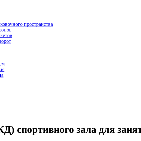
рковочного пространства
фонов
икетов
ворот
ем
ия
па
КД) спортивного зала для зан