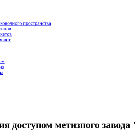
рковочного пространства
фонов
икетов
ворот
ем
ия
па
ия доступом метизного завода