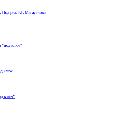
Под ред. Р.Г. Магауенова
а "под ключ"
од ключ"
од ключ"