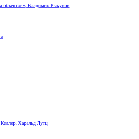
ты объектов», Владимир Рыкунов
ия
 Келлер, Харальд Лутц