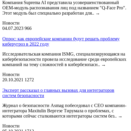
Компания Suprema AI представила усовершенствованный
OEM-модуль распознавания лиц под названием "Q-Face Pro".
Этот модуль был специально разработан для..
→
Новости
04.07.2023
966
Опрос: как европейские компании будут решать проблему
киберугроз в 2022 году
Исследовательская компания ISMG, специализирующаяся на
кибербезопасности провела исследование среди европейских
компаний на тему сложностей в кибербезопасн..
→
Новости
20.10.2021
1272
Эксперт рассказал о главных вызовах для интеграторов
систем безопасности
Журнал о безопасности Asmag побеседовал с CEO компании-
интегратора Maxitulin Вергезе Тирумала о проблемах, с
которыми сейчас сталкиваются интеграторы систем без..
→
Новости