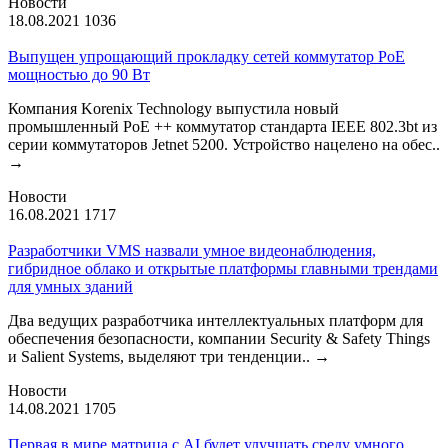
Новости
18.08.2021
1036
Выпущен упрощающий прокладку сетей коммутатор PoE
мощностью до 90 Вт
Компания Korenix Technology выпустила новый
промышленный PoE ++ коммутатор стандарта IEEE 802.3bt из
серии коммутаторов Jetnet 5200. Устройство нацелено на обес..
→
Новости
16.08.2021
1717
Разработчики VMS назвали умное видеонаблюдения,
гибридное облако и открытые платформы главными трендами
для умных зданий
Два ведущих разработчика интеллектуальных платформ для
обеспечения безопасности, компании Security & Safety Things
и Salient Systems, выделяют три тенденции..
→
Новости
14.08.2021
1705
Первая в мире матрица с AI будет улучшать среду умного