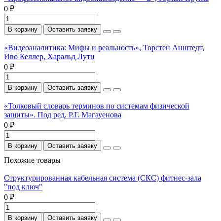
0 ₽
В корзину
Оставить заявку
«Видеоаналитика: Мифы и реальность», Торстен Анштедт,
Иво Келлер, Харальд Лутц
0 ₽
В корзину
Оставить заявку
«Толковый словарь терминов по системам физической
защиты». Под ред. Р.Г. Магауенова
0 ₽
В корзину
Оставить заявку
Похожие товары
Структурированная кабельная система (СКС) фитнес-зала
"под ключ"
0 ₽
В корзину
Оставить заявку