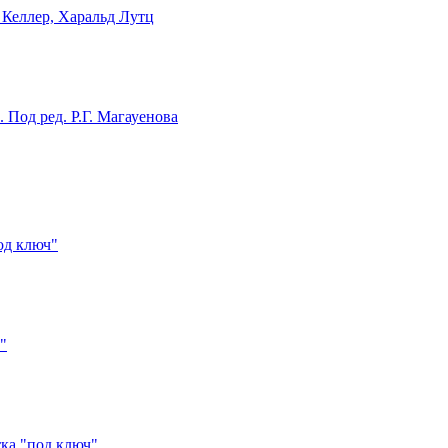
 Келлер, Харальд Лутц
Под ред. Р.Г. Магауенова
од ключ"
"
тка "под ключ"