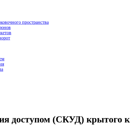
рковочного пространства
фонов
икетов
ворот
ем
ия
па
ия доступом (СКУД) крытого к