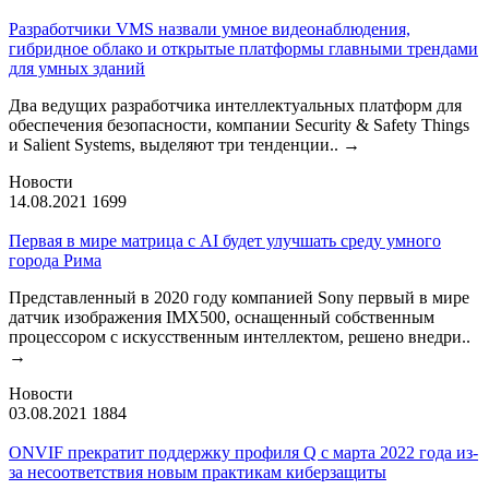
Разработчики VMS назвали умное видеонаблюдения,
гибридное облако и открытые платформы главными трендами
для умных зданий
Два ведущих разработчика интеллектуальных платформ для
обеспечения безопасности, компании Security & Safety Things
и Salient Systems, выделяют три тенденции..
→
Новости
14.08.2021
1699
Первая в мире матрица с AI будет улучшать среду умного
города Рима
Представленный в 2020 году компанией Sony первый в мире
датчик изображения IMX500, оснащенный собственным
процессором с искусственным интеллектом, решено внедри..
→
Новости
03.08.2021
1884
ONVIF прекратит поддержку профиля Q с марта 2022 года из-
за несоответствия новым практикам киберзащиты