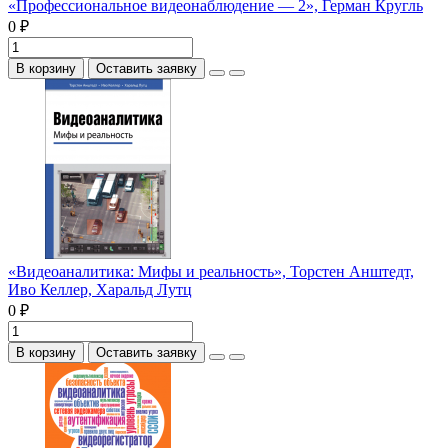
«Профессиональное видеонаблюдение — 2», Герман Кругль
0 ₽
В корзину
Оставить заявку
«Видеоаналитика: Мифы и реальность», Торстен Анштедт,
Иво Келлер, Харальд Лутц
0 ₽
В корзину
Оставить заявку