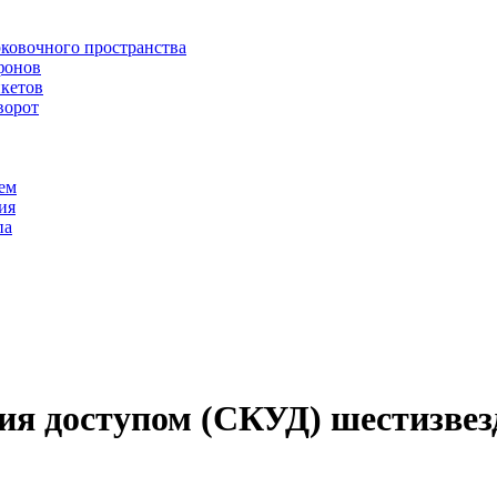
рковочного пространства
фонов
икетов
ворот
ем
ия
па
ия доступом (СКУД) шестизве