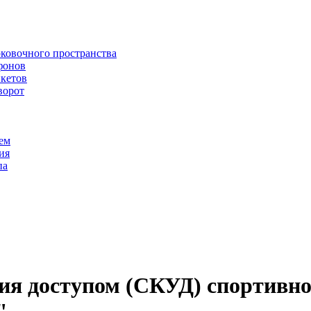
рковочного пространства
фонов
икетов
ворот
ем
ия
па
ия доступом (СКУД) спортивно