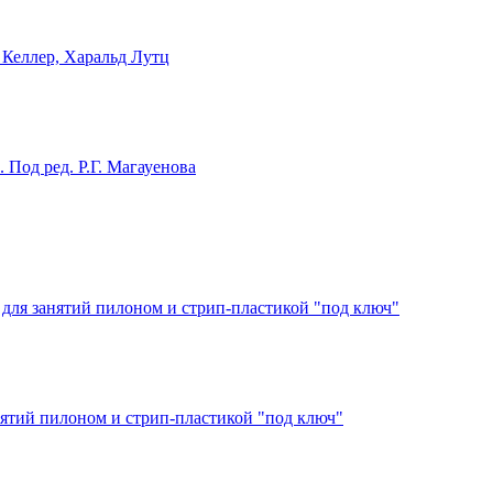
 Келлер, Харальд Лутц
Под ред. Р.Г. Магауенова
 для занятий пилоном и стрип-пластикой "под ключ"
анятий пилоном и стрип-пластикой "под ключ"