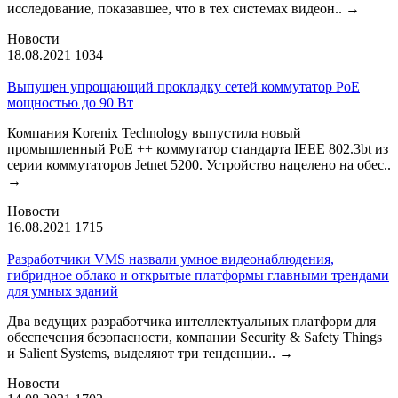
исследование, показавшее, что в тех системах видеон..
→
Новости
18.08.2021
1034
Выпущен упрощающий прокладку сетей коммутатор PoE
мощностью до 90 Вт
Компания Korenix Technology выпустила новый
промышленный PoE ++ коммутатор стандарта IEEE 802.3bt из
серии коммутаторов Jetnet 5200. Устройство нацелено на обес..
→
Новости
16.08.2021
1715
Разработчики VMS назвали умное видеонаблюдения,
гибридное облако и открытые платформы главными трендами
для умных зданий
Два ведущих разработчика интеллектуальных платформ для
обеспечения безопасности, компании Security & Safety Things
и Salient Systems, выделяют три тенденции..
→
Новости