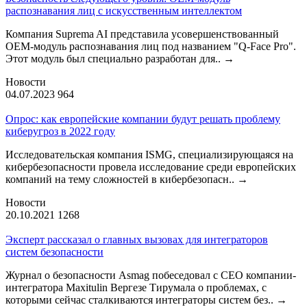
распознавания лиц с искусственным интеллектом
Компания Suprema AI представила усовершенствованный
OEM-модуль распознавания лиц под названием "Q-Face Pro".
Этот модуль был специально разработан для..
→
Новости
04.07.2023
964
Опрос: как европейские компании будут решать проблему
киберугроз в 2022 году
Исследовательская компания ISMG, специализирующаяся на
кибербезопасности провела исследование среди европейских
компаний на тему сложностей в кибербезопасн..
→
Новости
20.10.2021
1268
Эксперт рассказал о главных вызовах для интеграторов
систем безопасности
Журнал о безопасности Asmag побеседовал с CEO компании-
интегратора Maxitulin Вергезе Тирумала о проблемах, с
которыми сейчас сталкиваются интеграторы систем без..
→