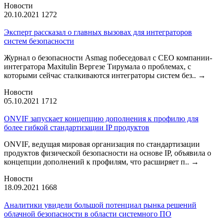
Новости
20.10.2021
1272
Эксперт рассказал о главных вызовах для интеграторов
систем безопасности
Журнал о безопасности Asmag побеседовал с CEO компании-
интегратора Maxitulin Вергезе Тирумала о проблемах, с
которыми сейчас сталкиваются интеграторы систем без..
→
Новости
05.10.2021
1712
ONVIF запускает концепцию дополнения к профилю для
более гибкой стандартизации IP продуктов
ONVIF, ведущая мировая организация по стандартизации
продуктов физической безопасности на основе IP, объявила о
концепции дополнений к профилям, что расширяет п..
→
Новости
18.09.2021
1668
Аналитики увидели большой потенциал рынка решений
облачной безопасности в области системного ПО