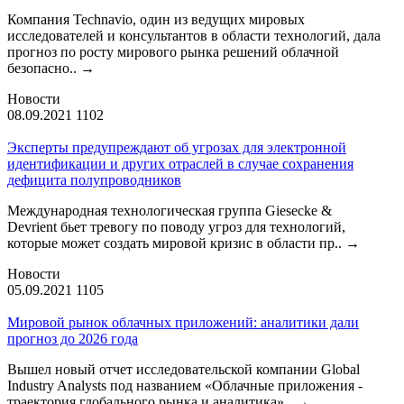
Компания Technavio, один из ведущих мировых
исследователей и консультантов в области технологий, дала
прогноз по росту мирового рынка решений облачной
безопасно..
→
Новости
08.09.2021
1102
Эксперты предупреждают об угрозах для электронной
идентификации и других отраслей в случае сохранения
дефицита полупроводников
Международная технологическая группа Giesecke &
Devrient бьет тревогу по поводу угроз для технологий,
которые может создать мировой кризис в области пр..
→
Новости
05.09.2021
1105
Мировой рынок облачных приложений: аналитики дали
прогноз до 2026 года
Вышел новый отчет исследовательской компании Global
Industry Analysts под названием «Облачные приложения -
траектория глобального рынка и аналитика»..
→