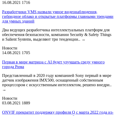
16.08.2021
1716
Разработчики VMS назвали умное видеонаблюдения,
гибридное облако и открытые платформы главными трендами
для умных зданий
Два ведущих разработчика интеллектуальных платформ для
обеспечения безопасности, компании Security & Safety Things
и Salient Systems, выделяют три тенденции..
→
Новости
14.08.2021
1705
Первая в мире матрица с AI будет улучшать среду умного
города Рима
Представленный в 2020 году компанией Sony первый в мире
датчик изображения IMX500, оснащенный собственным
процессором с искусственным интеллектом, решено внедри..
→
Новости
03.08.2021
1889
ONVIF прекратит поддержку профиля Q с марта 2022 года из-