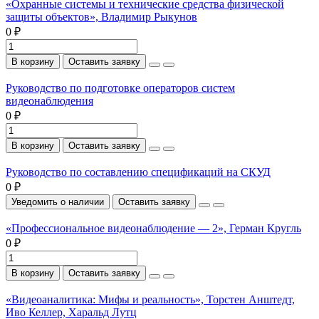
«Охранные системы и технические средства физической
защиты объектов», Владимир Рыкунов
0 ₽
В корзину
Оставить заявку
Руководство по подготовке операторов систем
видеонаблюдения
0 ₽
В корзину
Оставить заявку
Руководство по составлению спецификаций на СКУД
0 ₽
Уведомить о наличии
Оставить заявку
«Профессиональное видеонаблюдение — 2», Герман Кругль
0 ₽
В корзину
Оставить заявку
«Видеоаналитика: Мифы и реальность», Торстен Анштедт,
Иво Келлер, Харальд Лутц