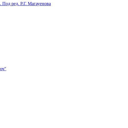
Под ред. Р.Г. Магауенова
юч"