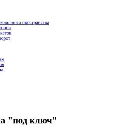
рковочного пространства
фонов
икетов
ворот
ем
ия
па
ра "под ключ"