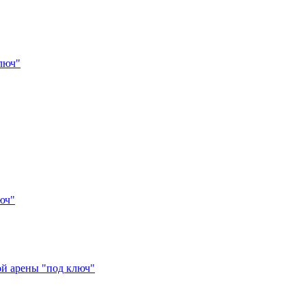
ключ"
юч"
ой арены "под ключ"