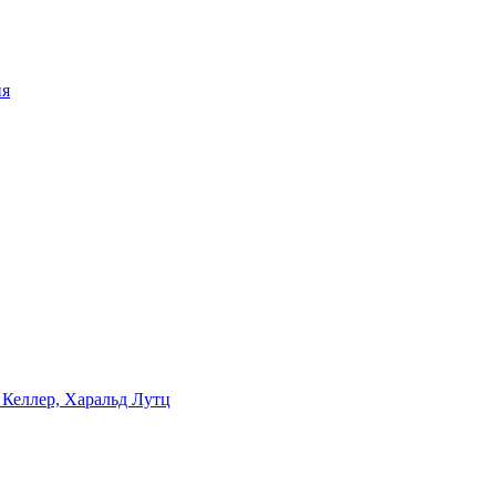
ия
 Келлер, Харальд Лутц