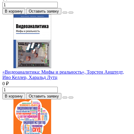
В корзину
Оставить заявку
«Видеоаналитика: Мифы и реальность», Торстен Анштедт,
Иво Келлер, Харальд Лутц
0 ₽
В корзину
Оставить заявку