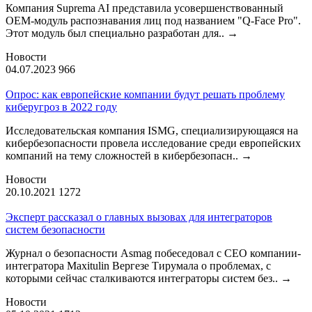
Компания Suprema AI представила усовершенствованный
OEM-модуль распознавания лиц под названием "Q-Face Pro".
Этот модуль был специально разработан для..
→
Новости
04.07.2023
966
Опрос: как европейские компании будут решать проблему
киберугроз в 2022 году
Исследовательская компания ISMG, специализирующаяся на
кибербезопасности провела исследование среди европейских
компаний на тему сложностей в кибербезопасн..
→
Новости
20.10.2021
1272
Эксперт рассказал о главных вызовах для интеграторов
систем безопасности
Журнал о безопасности Asmag побеседовал с CEO компании-
интегратора Maxitulin Вергезе Тирумала о проблемах, с
которыми сейчас сталкиваются интеграторы систем без..
→
Новости