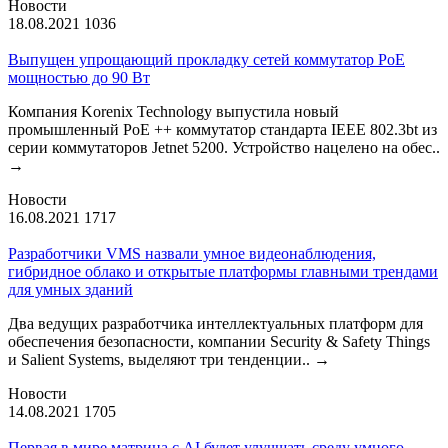
Новости
18.08.2021
1036
Выпущен упрощающий прокладку сетей коммутатор PoE
мощностью до 90 Вт
Компания Korenix Technology выпустила новый
промышленный PoE ++ коммутатор стандарта IEEE 802.3bt из
серии коммутаторов Jetnet 5200. Устройство нацелено на обес..
→
Новости
16.08.2021
1717
Разработчики VMS назвали умное видеонаблюдения,
гибридное облако и открытые платформы главными трендами
для умных зданий
Два ведущих разработчика интеллектуальных платформ для
обеспечения безопасности, компании Security & Safety Things
и Salient Systems, выделяют три тенденции..
→
Новости
14.08.2021
1705
Первая в мире матрица с AI будет улучшать среду умного