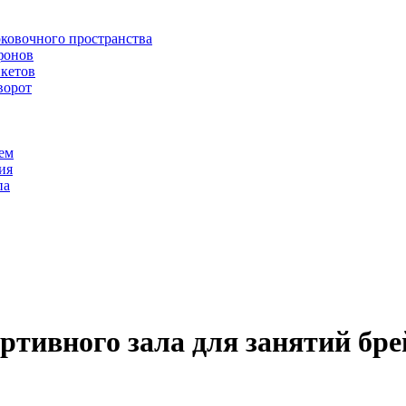
рковочного пространства
фонов
икетов
ворот
ем
ия
па
ртивного зала для занятий бре