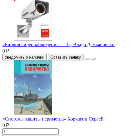
«Библия видеонаблюдения — 3», Владо Дамьяновски
0 ₽
Уведомить о наличии
Оставить заявку
«Системы защиты периметра» Корчагин Сергей
0 ₽