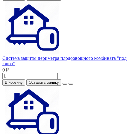
Система защиты периметра плодоовощного комбината "под
ключ"
0 ₽
В корзину
Оставить заявку