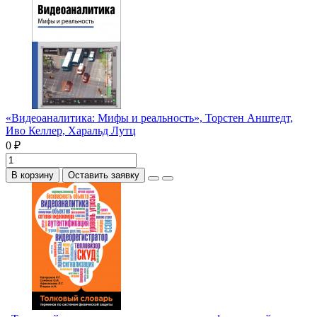
«Видеоаналитика: Мифы и реальность», Торстен Анштедт,
Иво Келлер, Харальд Лутц
0 ₽
В корзину
Оставить заявку