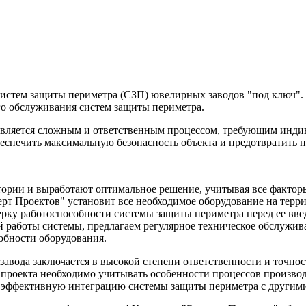
систем защиты периметра (СЗП) ювелирных заводов "под ключ"
го обслуживания систем защиты периметра.
является сложным и ответственным процессом, требующим инди
обеспечить максимальную безопасность объекта и предотвратить
ории и выработают оптимальное решение, учитывая все факторы
т Проектов" установит все необходимое оборудование на терри
рку работоспособности системы защиты периметра перед ее вве
 работы системы, предлагаем регулярное техническое обслужива
обности оборудования.
авода заключается в высокой степени ответственности и точнос
 проекта необходимо учитывать особенности процессов произво
ь эффективную интеграцию системы защиты периметра с другим