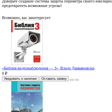
Доверьте создание системы защиты периметра своего ювелирн
предотвратить возможные угрозы!
Возможно, вас заинтересует
«Библия видеонаблюдения — 3», Владо Дамьяновски
0 ₽
Уведомить о наличии
Оставить заявку