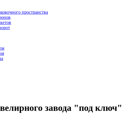
рковочного пространства
фонов
икетов
ворот
ем
ия
па
велирного завода "под ключ"