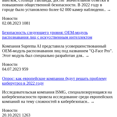
Бангкок, столица Таиланда, достиг значительной отметки в
повышении общественной безопасности. В 2022 году в
городе было установлено более 62 000 камер наблюдени..
→
Новости
02.08.2023
1081
Безопасность следующего уровня: OEM-модуль
распознавания лиц с искусственным интеллектом
Компания Suprema AI представила усовершенствованный
OEM-модуль распознавания лиц под названием "Q-Face Pro".
Этот модуль был специально разработан для..
→
Новости
04.07.2023
959
Опрос: как европейские компании будут решать проблему
киберугроз в 2022 году
Исследовательская компания ISMG, специализирующаяся на
кибербезопасности провела исследование среди европейских
компаний на тему сложностей в кибербезопасн..
→
Новости
20.10.2021
1263