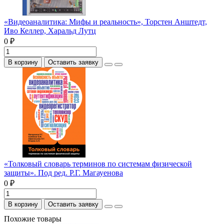
«Видеоаналитика: Мифы и реальность», Торстен Анштедт,
Иво Келлер, Харальд Лутц
0 ₽
В корзину
Оставить заявку
«Толковый словарь терминов по системам физической
защиты». Под ред. Р.Г. Магауенова
0 ₽
В корзину
Оставить заявку
Похожие товары