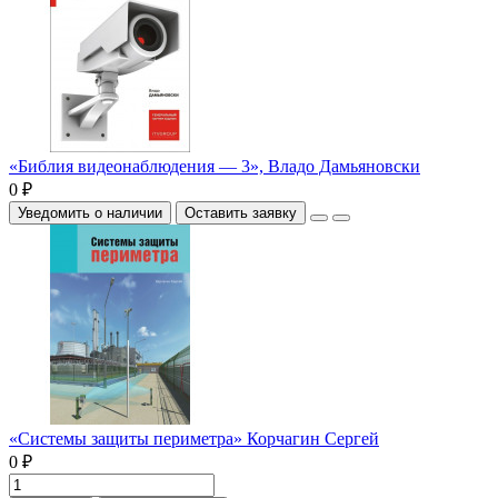
«Библия видеонаблюдения — 3», Владо Дамьяновски
0 ₽
Уведомить о наличии
Оставить заявку
«Системы защиты периметра» Корчагин Сергей
0 ₽