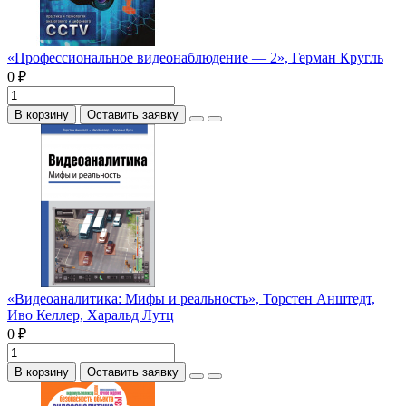
«Профессиональное видеонаблюдение — 2», Герман Кругль
0 ₽
В корзину
Оставить заявку
«Видеоаналитика: Мифы и реальность», Торстен Анштедт,
Иво Келлер, Харальд Лутц
0 ₽
В корзину
Оставить заявку