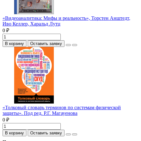
«Видеоаналитика: Мифы и реальность», Торстен Анштедт,
Иво Келлер, Харальд Лутц
0 ₽
В корзину
Оставить заявку
«Толковый словарь терминов по системам физической
защиты». Под ред. Р.Г. Магауенова
0 ₽
В корзину
Оставить заявку