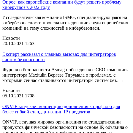
Опрос: как европейские компании будут решать проблему
киберугроз в 2022 году
Исследовательская компания ISMG, специализирующаяся на
кибербезопасности провела исследование среди европейских
компаний на тему сложностей в кибербезопасн..
→
Новости
20.10.2021
1263
Эксперт рассказал о главных вызовах для интеграторов
систем безопасности
Журнал о безопасности Asmag побеседовал с CEO компании-
интегратора Maxitulin Вергезе Тирумала о проблемах, с
которыми сейчас сталкиваются интеграторы систем без..
→
Новости
05.10.2021
1708
ONVIF запускает концепцию дополнения к профилю для
более гибкой стандартизации IP продуктов
ONVIF, ведущая мировая организация по стандартизации
продуктов физической безопасности на основе IP, объявила о
концепции дополнений к профилям, что расширяет п..
→