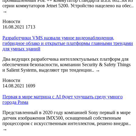
промышленный PoE ++ коммутатор стандарта IEEE 802.3bt из
серии коммутаторов Jetnet 5200. Устройство нацелено на обес..
→
Новости
16.08.2021
1713
Разработчики VMS назвали умное видеонаблюдения,
гибридное облако и открытые платформы главными трендами
для умных зданий
Два ведущих разработчика интеллектуальных платформ для
обеспечения безопасности, компании Security & Safety Things
и Salient Systems, выделяют три тенденции..
→
Новости
14.08.2021
1699
Первая в мире матрица с AI будет улучшать среду умного
города Рима
Представленный в 2020 году компанией Sony первый в мире
датчик изображения IMX500, оснащенный собственным
процессором с искусственным интеллектом, решено внедри..
→