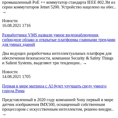
промышленный PoE ++ коммутатор стандарта IEEE 802.3bt из
серии коммутаторов Jetnet 5200. Устройство нацелено на обес..
→
Новости
16.08.2021
1716
Разработчики VMS назвали умное видеонаблюдения,
гибридное облако и открытые платформы главными трендами
для умных зданий
Два ведущих разработчика интеллектуальных платформ для
обеспечения безопасности, компании Security & Safety Things
и Salient Systems, выделяют три тенденции..
→
Новости
14.08.2021
1705
Первая в мире матрица с AI будет улучшать среду умного
города Рима
Представленный в 2020 году компанией Sony первый в мире
датчик изображения IMX500, оснащенный собственным
процессором с искусственным интеллектом, решено внедри..
→