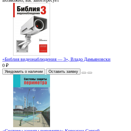
Возможно, вас заинтересует
«Библия видеонаблюдения — 3», Владо Дамьяновски
0 ₽
Уведомить о наличии
Оставить заявку
«Системы защиты периметра» Корчагин Сергей