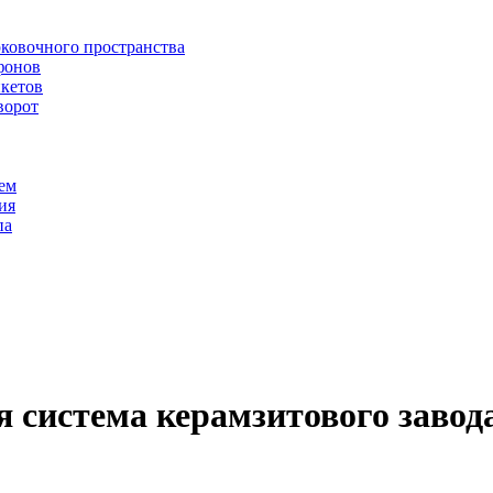
рковочного пространства
фонов
икетов
ворот
ем
ия
па
 система керамзитового завод