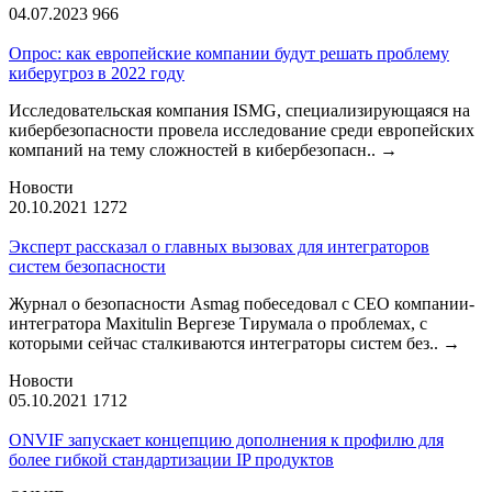
04.07.2023
966
Опрос: как европейские компании будут решать проблему
киберугроз в 2022 году
Исследовательская компания ISMG, специализирующаяся на
кибербезопасности провела исследование среди европейских
компаний на тему сложностей в кибербезопасн..
→
Новости
20.10.2021
1272
Эксперт рассказал о главных вызовах для интеграторов
систем безопасности
Журнал о безопасности Asmag побеседовал с CEO компании-
интегратора Maxitulin Вергезе Тирумала о проблемах, с
которыми сейчас сталкиваются интеграторы систем без..
→
Новости
05.10.2021
1712
ONVIF запускает концепцию дополнения к профилю для
более гибкой стандартизации IP продуктов