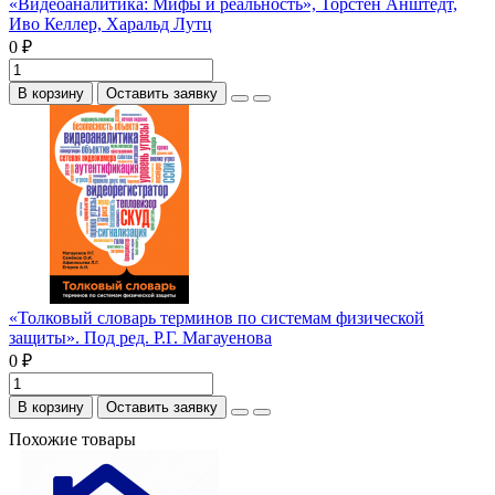
«Видеоаналитика: Мифы и реальность», Торстен Анштедт,
Иво Келлер, Харальд Лутц
0 ₽
В корзину
Оставить заявку
«Толковый словарь терминов по системам физической
защиты». Под ред. Р.Г. Магауенова
0 ₽
В корзину
Оставить заявку
Похожие товары