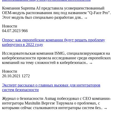
Компания Suprema AI представила усовершенствованный
OEM-модуль распознавания лиц под названием "Q-Face Pro".
Этот модуль был специально разработан для..
→
Новости
04.07.2023
966
Опрос: как европейские компании будут решать проблему
киберугроз в 2022 году
Исследовательская компания ISMG, специализирующаяся на
кибербезопасности провела исследование среди европейских
компаний на тему сложностей в кибербезопасн..
→
Новости
20.10.2021
1272
Эксперт рассказал о главных вызовах для интеграторов
систем безопасности
Журнал о безопасности Asmag побеседовал с CEO компании-
интегратора Maxitulin Вергезе Тирумала о проблемах, с
которыми сейчас сталкиваются интеграторы систем без..
→