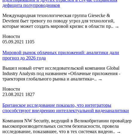
дефицита полупроводников
Международная технологическая группа Giesecke &
Devrient бьет тревогу по поводу угроз для технологий,
которые может создать мировой кризис в области пр..
→
Новости
05.09.2021
1105
Мировой рынок облачных приложений: аналитики дали
прогноз до 2026 года
Вышел новый отчет исследовательской компании Global
Industry Analysts под названием «Облачные приложения -
траектория глобального рынка и аналитика»..
→
Новости
23.08.2021
1827
Британское исследование показало, что интеграторы
способствуют внедрению интеллектуальной видеоаналитики
Компания NW Security, ведущий в Великобритании провайдер
высокопроизводительных систем безопасности, провела
исследование, показавшее, что в тех системах видеон..
→