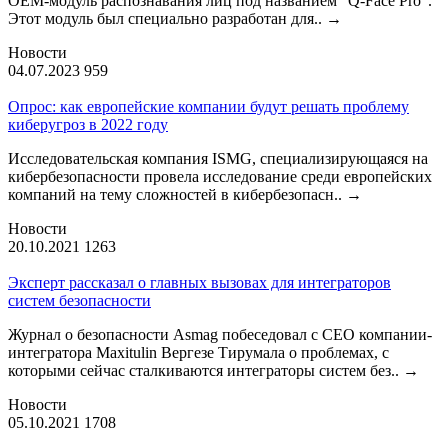
OEM-модуль распознавания лиц под названием "Q-Face Pro".
Этот модуль был специально разработан для..
→
Новости
04.07.2023
959
Опрос: как европейские компании будут решать проблему
киберугроз в 2022 году
Исследовательская компания ISMG, специализирующаяся на
кибербезопасности провела исследование среди европейских
компаний на тему сложностей в кибербезопасн..
→
Новости
20.10.2021
1263
Эксперт рассказал о главных вызовах для интеграторов
систем безопасности
Журнал о безопасности Asmag побеседовал с CEO компании-
интегратора Maxitulin Вергезе Тирумала о проблемах, с
которыми сейчас сталкиваются интеграторы систем без..
→
Новости
05.10.2021
1708