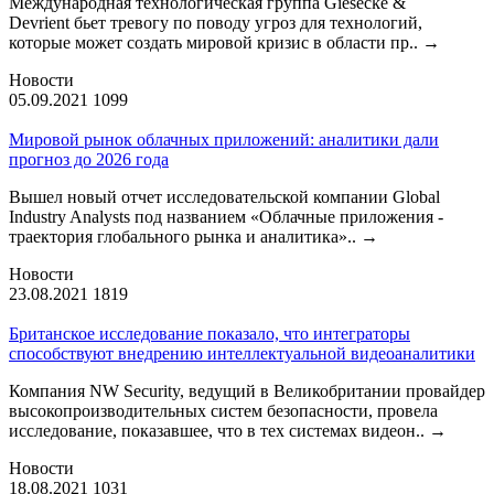
Международная технологическая группа Giesecke &
Devrient бьет тревогу по поводу угроз для технологий,
которые может создать мировой кризис в области пр..
→
Новости
05.09.2021
1099
Мировой рынок облачных приложений: аналитики дали
прогноз до 2026 года
Вышел новый отчет исследовательской компании Global
Industry Analysts под названием «Облачные приложения -
траектория глобального рынка и аналитика»..
→
Новости
23.08.2021
1819
Британское исследование показало, что интеграторы
способствуют внедрению интеллектуальной видеоаналитики
Компания NW Security, ведущий в Великобритании провайдер
высокопроизводительных систем безопасности, провела
исследование, показавшее, что в тех системах видеон..
→
Новости
18.08.2021
1031