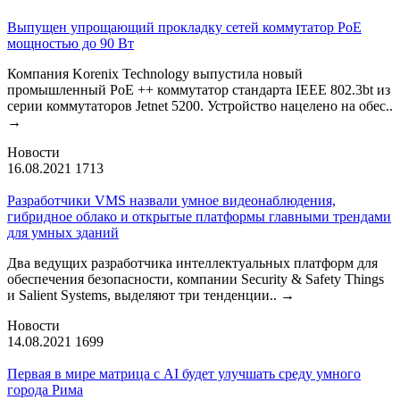
Выпущен упрощающий прокладку сетей коммутатор PoE
мощностью до 90 Вт
Компания Korenix Technology выпустила новый
промышленный PoE ++ коммутатор стандарта IEEE 802.3bt из
серии коммутаторов Jetnet 5200. Устройство нацелено на обес..
→
Новости
16.08.2021
1713
Разработчики VMS назвали умное видеонаблюдения,
гибридное облако и открытые платформы главными трендами
для умных зданий
Два ведущих разработчика интеллектуальных платформ для
обеспечения безопасности, компании Security & Safety Things
и Salient Systems, выделяют три тенденции..
→
Новости
14.08.2021
1699
Первая в мире матрица с AI будет улучшать среду умного
города Рима