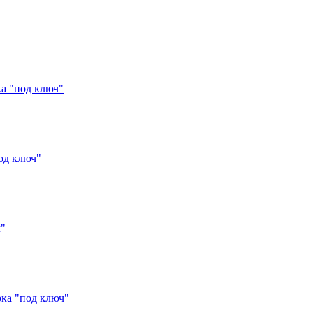
а "под ключ"
од ключ"
ч"
рка "под ключ"