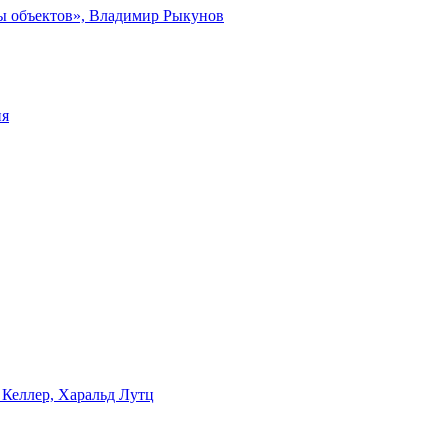
ты объектов», Владимир Рыкунов
ия
 Келлер, Харальд Лутц