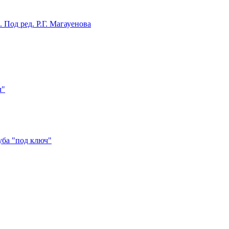
Под ред. Р.Г. Магауенова
ч"
уба "под ключ"