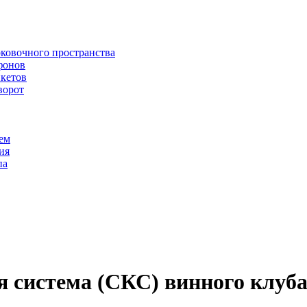
рковочного пространства
фонов
икетов
ворот
ем
ия
па
 система (СКС) винного клуб