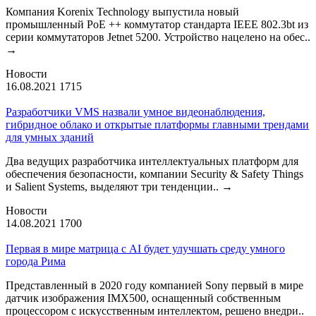
Компания Korenix Technology выпустила новый
промышленный PoE ++ коммутатор стандарта IEEE 802.3bt из
серии коммутаторов Jetnet 5200. Устройство нацелено на обес..
→
Новости
16.08.2021
1715
Разработчики VMS назвали умное видеонаблюдения,
гибридное облако и открытые платформы главными трендами
для умных зданий
Два ведущих разработчика интеллектуальных платформ для
обеспечения безопасности, компании Security & Safety Things
и Salient Systems, выделяют три тенденции..
→
Новости
14.08.2021
1700
Первая в мире матрица с AI будет улучшать среду умного
города Рима
Представленный в 2020 году компанией Sony первый в мире
датчик изображения IMX500, оснащенный собственным
процессором с искусственным интеллектом, решено внедри..