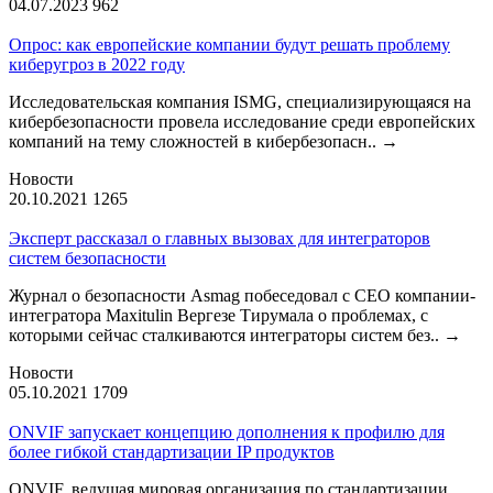
04.07.2023
962
Опрос: как европейские компании будут решать проблему
киберугроз в 2022 году
Исследовательская компания ISMG, специализирующаяся на
кибербезопасности провела исследование среди европейских
компаний на тему сложностей в кибербезопасн..
→
Новости
20.10.2021
1265
Эксперт рассказал о главных вызовах для интеграторов
систем безопасности
Журнал о безопасности Asmag побеседовал с CEO компании-
интегратора Maxitulin Вергезе Тирумала о проблемах, с
которыми сейчас сталкиваются интеграторы систем без..
→
Новости
05.10.2021
1709
ONVIF запускает концепцию дополнения к профилю для
более гибкой стандартизации IP продуктов
ONVIF, ведущая мировая организация по стандартизации