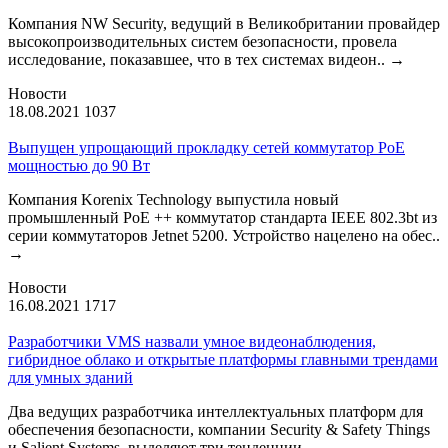
Компания NW Security, ведущий в Великобритании провайдер
высокопроизводительных систем безопасности, провела
исследование, показавшее, что в тех системах видеон..
→
Новости
18.08.2021
1037
Выпущен упрощающий прокладку сетей коммутатор PoE
мощностью до 90 Вт
Компания Korenix Technology выпустила новый
промышленный PoE ++ коммутатор стандарта IEEE 802.3bt из
серии коммутаторов Jetnet 5200. Устройство нацелено на обес..
→
Новости
16.08.2021
1717
Разработчики VMS назвали умное видеонаблюдения,
гибридное облако и открытые платформы главными трендами
для умных зданий
Два ведущих разработчика интеллектуальных платформ для
обеспечения безопасности, компании Security & Safety Things
и Salient Systems, выделяют три тенденции..
→