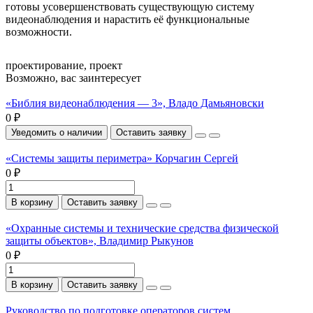
готовы усовершенствовать существующую систему
видеонаблюдения и нарастить её функциональные
возможности.
проектирование
,
проект
Возможно, вас заинтересует
«Библия видеонаблюдения — 3», Владо Дамьяновски
0 ₽
Уведомить о наличии
Оставить заявку
«Системы защиты периметра» Корчагин Сергей
0 ₽
В корзину
Оставить заявку
«Охранные системы и технические средства физической
защиты объектов», Владимир Рыкунов
0 ₽
В корзину
Оставить заявку
Руководство по подготовке операторов систем