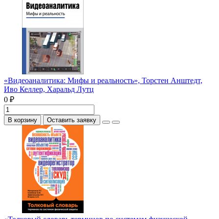
«Видеоаналитика: Мифы и реальность», Торстен Анштедт,
Иво Келлер, Харальд Лутц
0 ₽
В корзину
Оставить заявку