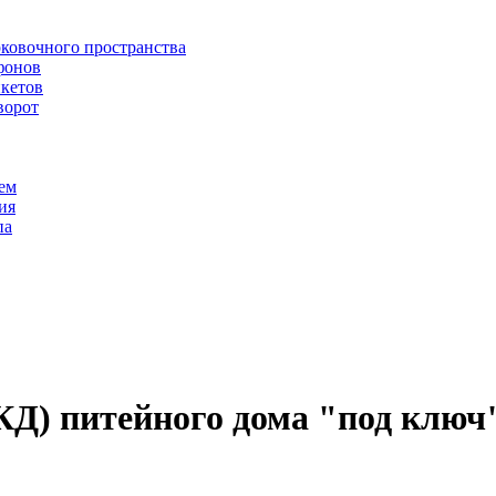
рковочного пространства
фонов
икетов
ворот
ем
ия
па
КД) питейного дома "под ключ