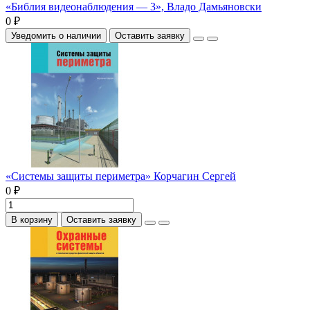
«Библия видеонаблюдения — 3», Владо Дамьяновски
0 ₽
Уведомить о наличии
Оставить заявку
«Системы защиты периметра» Корчагин Сергей
0 ₽
В корзину
Оставить заявку