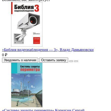
«Библия видеонаблюдения — 3», Владо Дамьяновски
0 ₽
Уведомить о наличии
Оставить заявку
«Системы защиты периметра» Корчагин Сергей