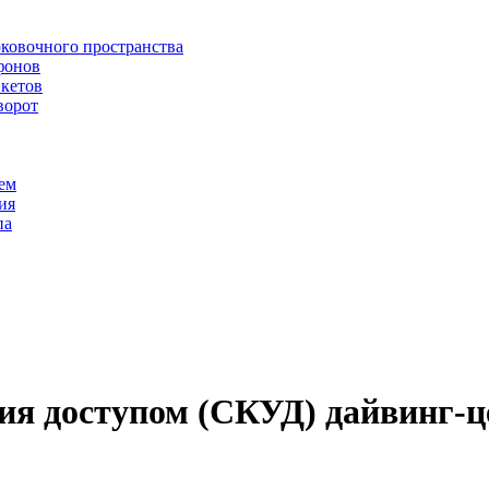
рковочного пространства
фонов
икетов
ворот
ем
ия
па
ия доступом (СКУД) дайвинг-ц