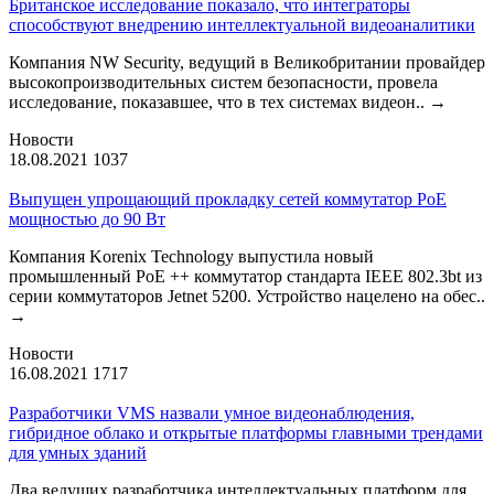
Британское исследование показало, что интеграторы
способствуют внедрению интеллектуальной видеоаналитики
Компания NW Security, ведущий в Великобритании провайдер
высокопроизводительных систем безопасности, провела
исследование, показавшее, что в тех системах видеон..
→
Новости
18.08.2021
1037
Выпущен упрощающий прокладку сетей коммутатор PoE
мощностью до 90 Вт
Компания Korenix Technology выпустила новый
промышленный PoE ++ коммутатор стандарта IEEE 802.3bt из
серии коммутаторов Jetnet 5200. Устройство нацелено на обес..
→
Новости
16.08.2021
1717
Разработчики VMS назвали умное видеонаблюдения,
гибридное облако и открытые платформы главными трендами
для умных зданий
Два ведущих разработчика интеллектуальных платформ для