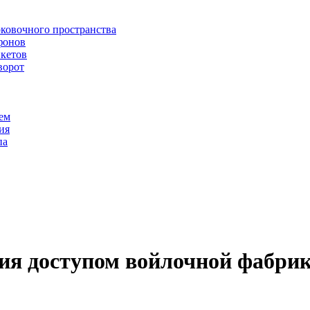
рковочного пространства
фонов
икетов
ворот
ем
ия
па
ия доступом войлочной фабри