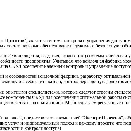
рт Проектов", является система контроля и управления доступо
ых систем, которые обеспечивают надежную и безопасную работ
ения": воплощения, создания, реализации) системы контроля и 
особенности предприятия. Учитывая, что войлочная фабрика мо
 наша СКУД обеспечит надежный контроль и управление доступо
ий и особенностей войлочной фабрики, разработку оптимальной
ючающую в себя считыватели, контроллеры доступа, электромех
 опытными специалистами, которые следуют строгим стандарт
 все компоненты СКУД для обеспечения оптимальной работы сис
ществляется нашей компанией. Мы предлагаем регулярные пров
"под ключ", предоставляемая компанией "Эксперт Проектов", о
ших услуг и индивидуальный подход к каждому проекту, что по
пасности и контроля доступа!