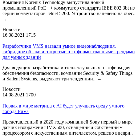
Компания Korenix Technology выпустила новый
промышленный PoE ++ коммутатор стандарта IEEE 802.3bt из
серии коммутаторов Jetnet 5200. Устройство нацелено на обес..
→
Новости
16.08.2021
1715
Разработчики VMS назвали умное видеонаблюдения,
гибридное облако и открытые платформы главными трендами
для умных зданий
Два ведущих разработчика интеллектуальных платформ для
обеспечения безопасности, компании Security & Safety Things
и Salient Systems, выделяют три тенденции..
→
Новости
14.08.2021
1700
Первая в мире матрица с AI будет улучшать среду умного
города Рима
Представленный в 2020 году компанией Sony первый в мире
датчик изображения IMX500, оснащенный собственным
процессором с искусственным интеллектом, решено внедри..