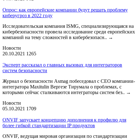
Опрос: как европейские компании будут решать проблему
киберугроз в 2022 году
Исследовательская компания ISMG, специализирующаяся на
кибербезопасности провела исследование среди европейских
компаний на тему сложностей в кибербезопасн..
→
Новости
20.10.2021
1265
Эксперт рассказал о главных вызовах для интеграторов
систем безопасности
Журнал о безопасности Asmag побеседовал с CEO компании-
интегратора Maxitulin Вергезе Тирумала о проблемах, с
которыми сейчас сталкиваются интеграторы систем без..
→
Новости
05.10.2021
1709
ONVIF запускает концепцию дополнения к профилю для
более гибкой стандартизации IP продуктов
ONVIF, ведущая мировая организация по стандартизации