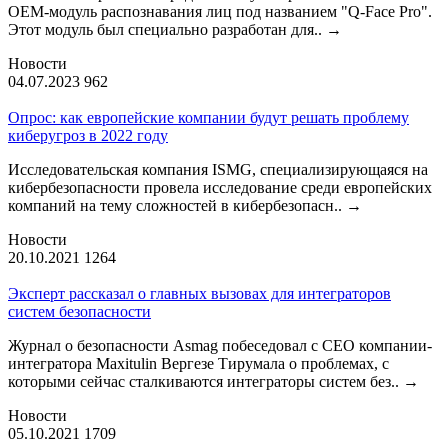
OEM-модуль распознавания лиц под названием "Q-Face Pro".
Этот модуль был специально разработан для..
→
Новости
04.07.2023
962
Опрос: как европейские компании будут решать проблему
киберугроз в 2022 году
Исследовательская компания ISMG, специализирующаяся на
кибербезопасности провела исследование среди европейских
компаний на тему сложностей в кибербезопасн..
→
Новости
20.10.2021
1264
Эксперт рассказал о главных вызовах для интеграторов
систем безопасности
Журнал о безопасности Asmag побеседовал с CEO компании-
интегратора Maxitulin Вергезе Тирумала о проблемах, с
которыми сейчас сталкиваются интеграторы систем без..
→
Новости
05.10.2021
1709