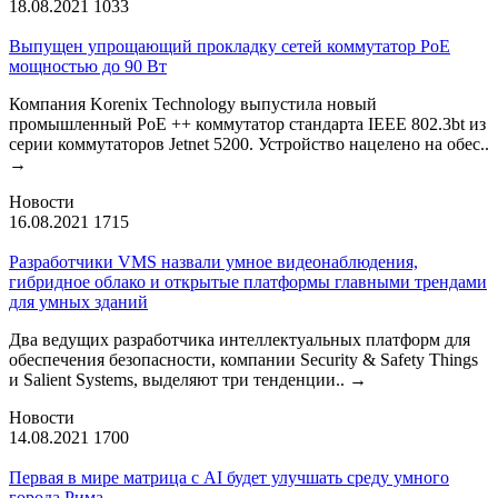
18.08.2021
1033
Выпущен упрощающий прокладку сетей коммутатор PoE
мощностью до 90 Вт
Компания Korenix Technology выпустила новый
промышленный PoE ++ коммутатор стандарта IEEE 802.3bt из
серии коммутаторов Jetnet 5200. Устройство нацелено на обес..
→
Новости
16.08.2021
1715
Разработчики VMS назвали умное видеонаблюдения,
гибридное облако и открытые платформы главными трендами
для умных зданий
Два ведущих разработчика интеллектуальных платформ для
обеспечения безопасности, компании Security & Safety Things
и Salient Systems, выделяют три тенденции..
→
Новости
14.08.2021
1700
Первая в мире матрица с AI будет улучшать среду умного
города Рима