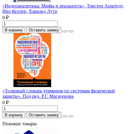
«Видеоаналитика: Мифы и реальность», Торстен Анштедт,
Иво Келлер, Харальд Лутц
0 ₽
В корзину
Оставить заявку
«Толковый словарь терминов по системам физической
защиты». Под ред. Р.Г. Магауенова
0 ₽
В корзину
Оставить заявку
Похожие товары