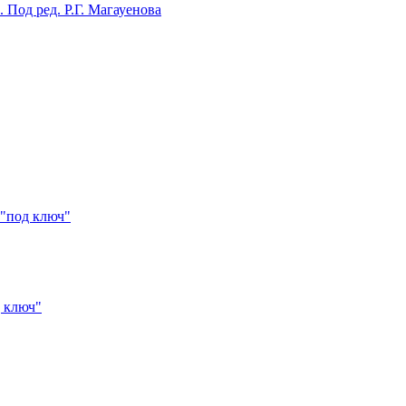
Под ред. Р.Г. Магауенова
 "под ключ"
д ключ"