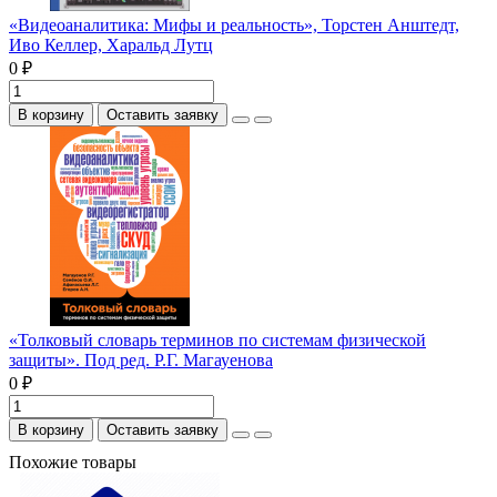
«Видеоаналитика: Мифы и реальность», Торстен Анштедт,
Иво Келлер, Харальд Лутц
0 ₽
В корзину
Оставить заявку
«Толковый словарь терминов по системам физической
защиты». Под ред. Р.Г. Магауенова
0 ₽
В корзину
Оставить заявку
Похожие товары