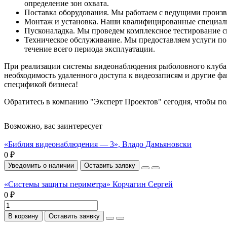
определение зон охвата.
Поставка оборудования. Мы работаем с ведущими произв
Монтаж и установка. Наши квалифицированные специали
Пусконаладка. Мы проведем комплексное тестирование си
Техническое обслуживание. Мы предоставляем услуги по
течение всего периода эксплуатации.
При реализации системы видеонаблюдения рыболовного клуба н
необходимость удаленного доступа к видеозаписям и другие ф
спецификой бизнеса!
Обратитесь в компанию "Эксперт Проектов" сегодня, чтобы по
Возможно, вас заинтересует
«Библия видеонаблюдения — 3», Владо Дамьяновски
0 ₽
Уведомить о наличии
Оставить заявку
«Системы защиты периметра» Корчагин Сергей
0 ₽
В корзину
Оставить заявку