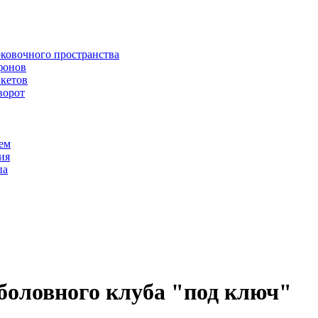
рковочного пространства
фонов
икетов
ворот
ем
ия
па
боловного клуба "под ключ"