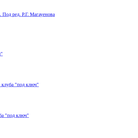
Под ред. Р.Г. Магауенова
ч"
 клуба "под ключ"
ба "под ключ"