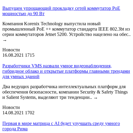
Выпущен упрощающий прокладку сетей коммутатор PoE
мощностью до 90 Вт
Компания Korenix Technology выпустила новый
промышленный PoE ++ коммутатор стандарта IEEE 802.3bt из
серии коммутаторов Jetnet 5200. Устройство нацелено на обес..
→
Новости
16.08.2021
1715
Разработчики VMS назвали умное видеонаблюдения,
гибридное облако и открытые платформы главными трендами
для умных зданий
Два ведущих разработчика интеллектуальных платформ для
обеспечения безопасности, компании Security & Safety Things
и Salient Systems, выделяют три тенденции..
→
Новости
14.08.2021
1702
Первая в мире матрица с AI будет улучшать среду умного
города Рима