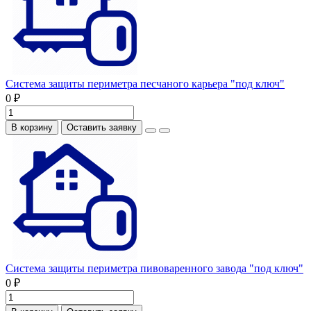
Система защиты периметра песчаного карьера "под ключ"
0 ₽
В корзину
Оставить заявку
Система защиты периметра пивоваренного завода "под ключ"
0 ₽